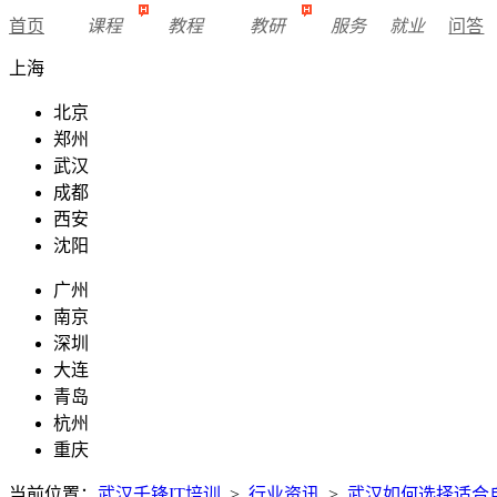
首页
课程
教程
教研
服务
就业
问答
上海
北京
郑州
武汉
成都
西安
沈阳
广州
南京
深圳
大连
青岛
杭州
重庆
当前位置：
武汉千锋IT培训
>
行业资讯
>
武汉如何选择适合