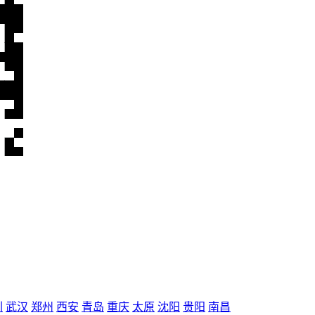
圳
武汉
郑州
西安
青岛
重庆
太原
沈阳
贵阳
南昌