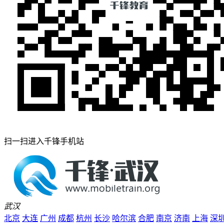
扫一扫进入千锋手机站
武汉
北京
大连
广州
成都
杭州
长沙
哈尔滨
合肥
南京
济南
上海
深