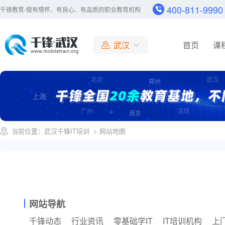
400-811-9990
千锋教育-做有情怀、有良心、有品质的职业教育机构
武汉
首页
课
北京
北京
武汉
郑州
大连
上海
广州
广州
深圳
成都
南京
杭州
当前位置：
武汉千锋IT培训
> 网站地图
长沙
哈尔滨
合肥
南京
济南
网站导航
上海
千锋动态
行业资讯
零基础学IT
IT培训机构
上