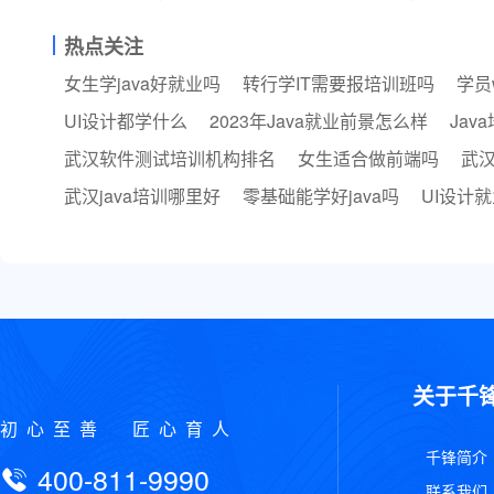
深圳
武汉
热点关注
郑州
女生学java好就业吗
转行学IT需要报培训班吗
学员
西安
UI设计都学什么
2023年Java就业前景怎么样
Ja
青岛
重庆
武汉软件测试培训机构排名
女生适合做前端吗
武汉
太原
武汉java培训哪里好
零基础能学好java吗
UI设计
沈阳
贵阳
南昌
关于千
初心至善 匠心育人
千锋简介
400-811-9990
联系我们