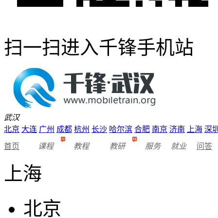
扫一扫进入千锋手机站
武汉
北京
大连
广州
成都
杭州
长沙
哈尔滨
合肥
南京
济南
上海
深
首页
课程
教程
教研
服务
就业
问答
上海
北京