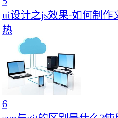
5
ui设计之js效果-如何制
热
6
svn与git的区别是什么?