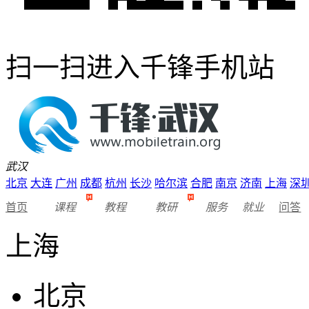
扫一扫进入千锋手机站
武汉
北京
大连
广州
成都
杭州
长沙
哈尔滨
合肥
南京
济南
上海
深
首页
课程
教程
教研
服务
就业
问答
上海
北京