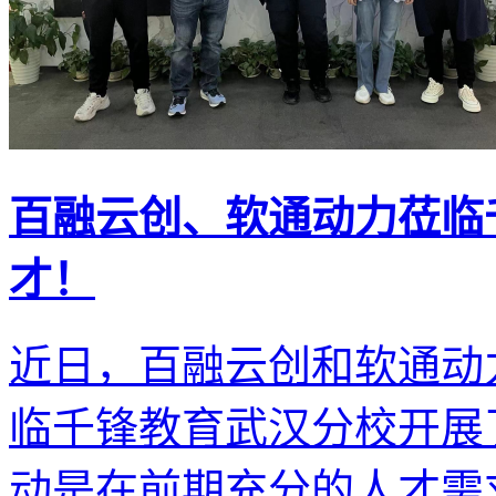
百融云创、软通动力莅临
才！
近日，百融云创和软通动
临千锋教育武汉分校开展
动是在前期充分的人才需求