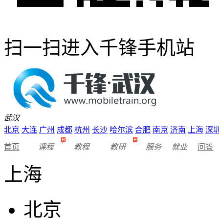
扫一扫进入千锋手机站
武汉
北京
大连
广州
成都
杭州
长沙
哈尔滨
合肥
南京
济南
上海
深
首页
课程
教程
教研
服务
就业
问答
上海
北京