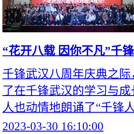
“花开八载 因你不凡”千
千锋武汉八周年庆典之际
了在千锋武汉的学习与成
人也动情地朗诵了“千锋人独
2023-03-30 16:10:00