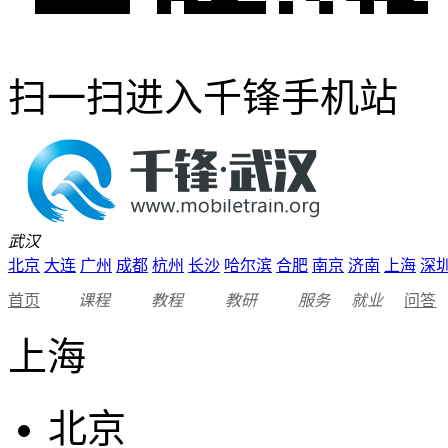
扫一扫进入千锋手机站
武汉
北京
大连
广州
成都
杭州
长沙
哈尔滨
合肥
南京
济南
上海
深
首页
课程
教程
教研
服务
就业
问答
上海
北京