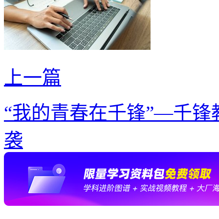
上一篇
“我的青春在千锋”—千锋
袭