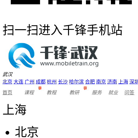
扫一扫进入千锋手机站
武汉
北京
大连
广州
成都
杭州
长沙
哈尔滨
合肥
南京
济南
上海
深
首页
课程
教程
教研
服务
就业
问答
上海
北京