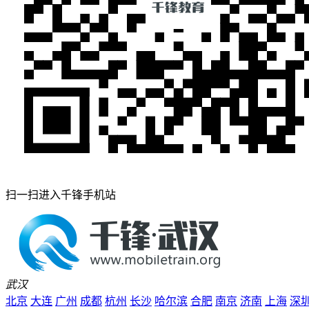
扫一扫进入千锋手机站
武汉
北京
大连
广州
成都
杭州
长沙
哈尔滨
合肥
南京
济南
上海
深