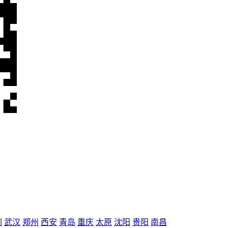
圳
武汉
郑州
西安
青岛
重庆
太原
沈阳
贵阳
南昌