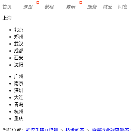
首页
课程
教程
教研
服务
就业
问答
上海
北京
郑州
武汉
成都
西安
沈阳
广州
南京
深圳
大连
青岛
杭州
重庆
当前位置：
武汉千锋IT培训
>
技术问答
>
前端行业疑惑解答：