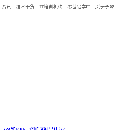
资讯
技术干货
IT培训机构
零基础学IT
关于千锋
SPA和MPA之间的区别是什么?