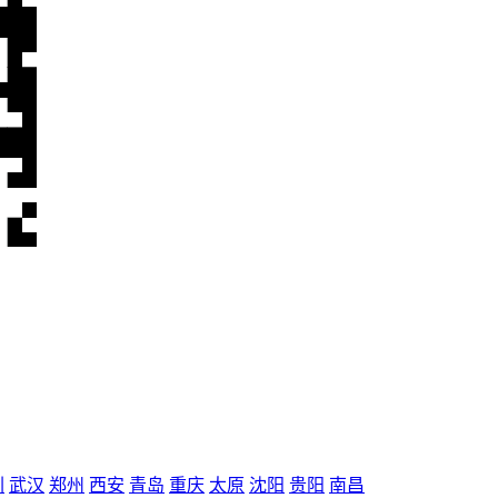
圳
武汉
郑州
西安
青岛
重庆
太原
沈阳
贵阳
南昌