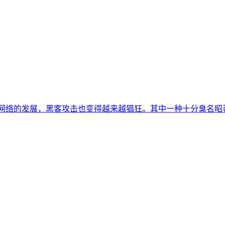
着网络的发展，黑客攻击也变得越来越猖狂。其中一种十分臭名昭著的攻击方