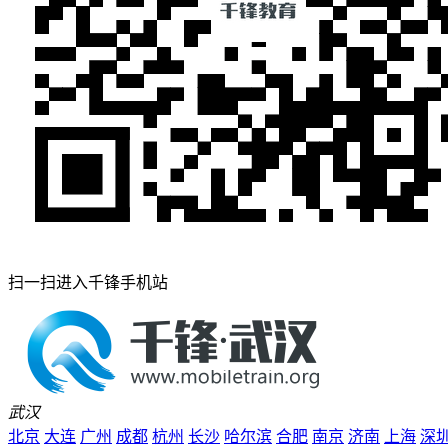
扫一扫进入千锋手机站
武汉
北京
大连
广州
成都
杭州
长沙
哈尔滨
合肥
南京
济南
上海
深