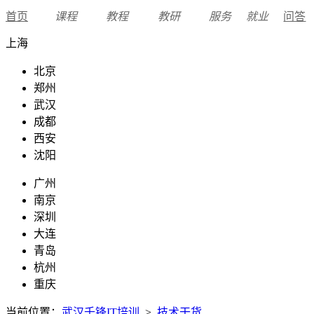
首页
课程
教程
教研
服务
就业
问答
上海
北京
郑州
武汉
成都
西安
沈阳
广州
南京
深圳
大连
青岛
杭州
重庆
当前位置：
武汉千锋IT培训
>
技术干货