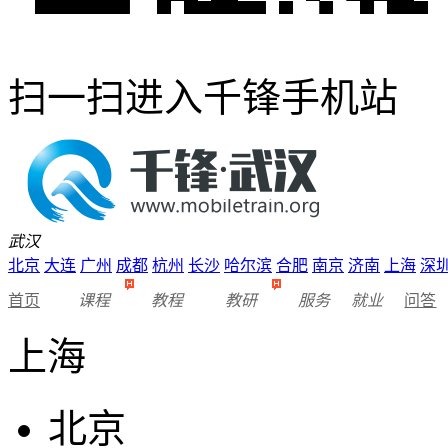
扫一扫进入千锋手机站
武汉
北京
大连
广州
成都
杭州
长沙
哈尔滨
合肥
南京
济南
上海
深
首页
课程
教程
教研
服务
就业
问答
上海
北京