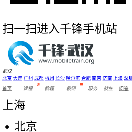
扫一扫进入千锋手机站
武汉
北京
大连
广州
成都
杭州
长沙
哈尔滨
合肥
南京
济南
上海
深
首页
课程
教程
教研
服务
就业
问答
上海
北京