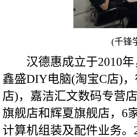
(千锋
汉德惠成立于2010年，
鑫盛DIY电脑(淘宝C店
店)，嘉洁汇文数码专营店
旗舰店和辉夏旗舰店，6
计算机组装及配件业务。20