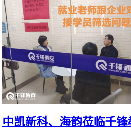
中凯新科、海韵莅临千锋