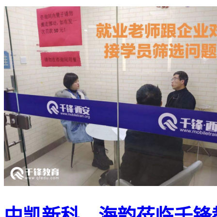
中凯新科、海韵莅临千锋