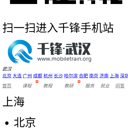
扫一扫进入千锋手机站
武汉
北京
大连
广州
成都
杭州
长沙
哈尔滨
合肥
南京
济南
上海
深
首页
课程
教程
教研
服务
就业
问答
上海
北京