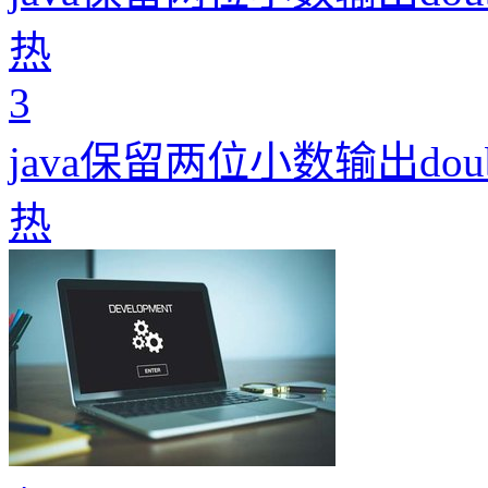
热
3
java保留两位小数输出dou
热