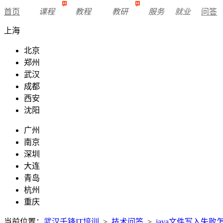
首页
课程
教程
教研
服务
就业
问答
上海
北京
郑州
武汉
成都
西安
沈阳
广州
南京
深圳
大连
青岛
杭州
重庆
当前位置：
武汉千锋IT培训
>
技术问答
>
java文件写入失败