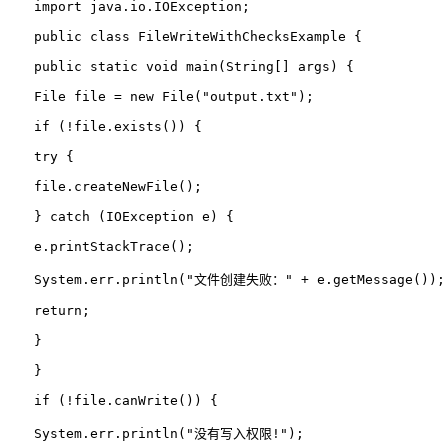
import java.io.IOException;
public 
class 
FileWriteWithChecksExample {
public 
static 
void 
main
(String[] args) {
File 
file 
= 
new 
File(
"output.txt");
if (!file.exists()) {
try {
　　file.createNewFile();
　　} 
catch (IOException e) {
　　e.printStackTrace();
　　System.err.println(
"文件创建失败：" + e.getMessage());
return;
　　}
　　}
if (!file.canWrite()) {
　　System.err.println(
"没有写入权限!");