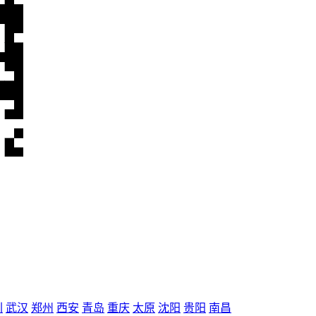
圳
武汉
郑州
西安
青岛
重庆
太原
沈阳
贵阳
南昌