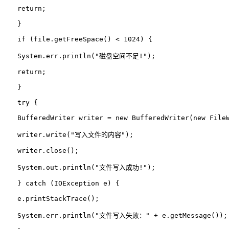
return;
　　}
if (file.getFreeSpace() < 
1024) {
　　System.err.println(
"磁盘空间不足!");
return;
　　}
try {
BufferedWriter 
writer 
= 
new 
BufferedWriter(
new 
File
　　writer.write(
"写入文件的内容");
　　writer.close();
　　System.out.println(
"文件写入成功!");
　　} 
catch (IOException e) {
　　e.printStackTrace();
　　System.err.println(
"文件写入失败：" + e.getMessage());