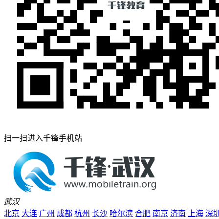
扫一扫进入千锋手机站
武汉
北京
大连
广州
成都
杭州
长沙
哈尔滨
合肥
南京
济南
上海
深