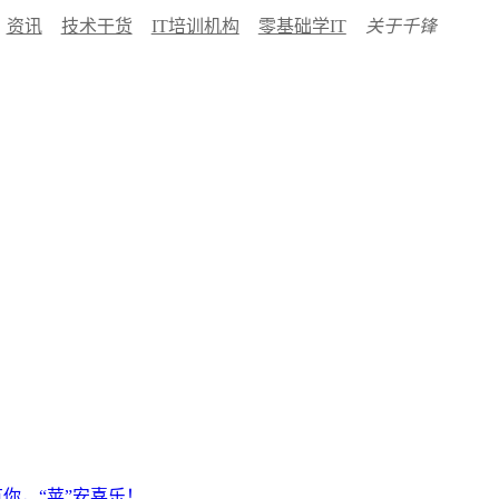
资讯
技术干货
IT培训机构
零基础学IT
关于千锋
有你，“苹”安喜乐！