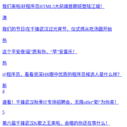
我们来啦|好程序员HTML5大前端首期班登陆江城！
沸
我们的节日|在千锋武汉过元宵节，仪式感从吃汤圆开始
热
这个平安夜|诞”愿有你，“苹”安喜乐！
热
@程序员，看看资深HR眼中优质的程序员候选人是什么样？
新
4
速看！千锋武汉秋季IT专场招聘会，无限offer“职”为你来！
5
第六届千锋武汉K歌之王来啦，会唱的你还在等什么！