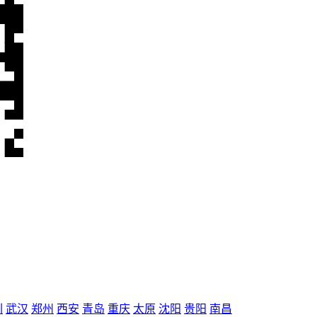
圳
武汉
郑州
西安
青岛
重庆
太原
沈阳
贵阳
南昌