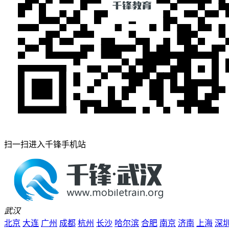
扫一扫进入千锋手机站
武汉
北京
大连
广州
成都
杭州
长沙
哈尔滨
合肥
南京
济南
上海
深