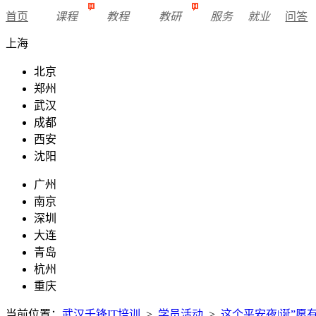
首页
课程
教程
教研
服务
就业
问答
上海
北京
郑州
武汉
成都
西安
沈阳
广州
南京
深圳
大连
青岛
杭州
重庆
当前位置：
武汉千锋IT培训
>
学员活动
>
这个平安夜|诞”愿