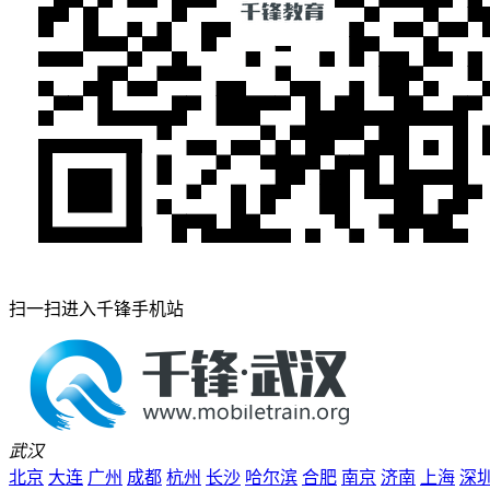
扫一扫进入千锋手机站
武汉
北京
大连
广州
成都
杭州
长沙
哈尔滨
合肥
南京
济南
上海
深