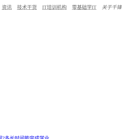
资讯
技术干货
IT培训机构
零基础学IT
关于千锋
程?多长时间能完成学业