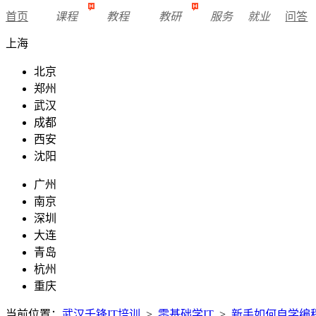
首页
课程
教程
教研
服务
就业
问答
上海
北京
郑州
武汉
成都
西安
沈阳
广州
南京
深圳
大连
青岛
杭州
重庆
当前位置：
武汉千锋IT培训
>
零基础学IT
>
新手如何自学编