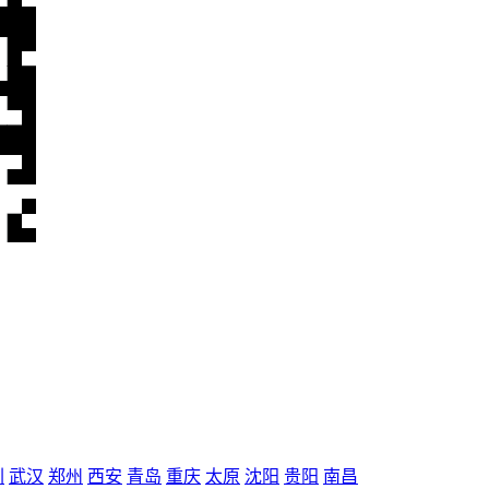
圳
武汉
郑州
西安
青岛
重庆
太原
沈阳
贵阳
南昌