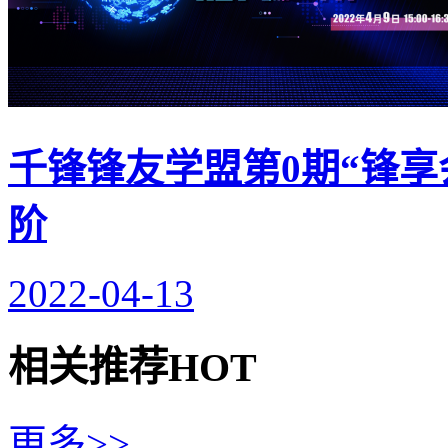
千锋锋友学盟第0期“锋享
阶
2022-04-13
相关推荐
HOT
更多>>