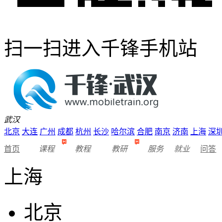
扫一扫进入千锋手机站
武汉
北京
大连
广州
成都
杭州
长沙
哈尔滨
合肥
南京
济南
上海
深
首页
课程
教程
教研
服务
就业
问答
上海
北京