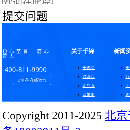
提交问题
关于千锋
新闻
初心至善 匠心
育人
千锋简
千
400-811-9990
联系我
行
介
24小时在线咨询
企业服
上
们
网站地
职
务
图
Copyright 2011-2025
北京