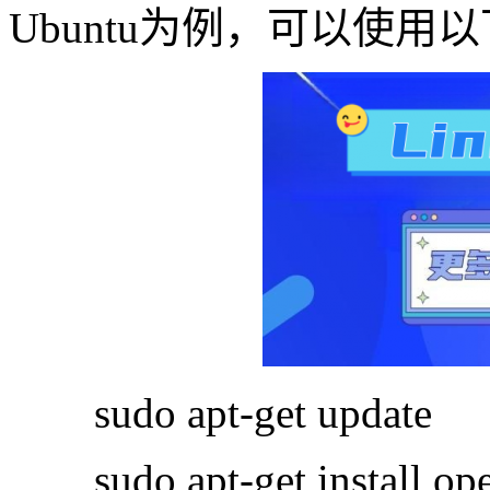
Ubuntu为例，可以使用以
sudo apt-get update
sudo apt-get install ope