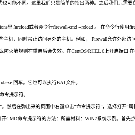
能不同。这里我们只是简单的指出两种。之后我们只需要在终端内输入
eload或者命令行firewall-cmd --reload 。 在命令行使用fire
，同时禁止访问另外的主机。例如， Firewall允许外部访问特定的Mai
manent”标记，把么防火墙规则在重启后会失效。在CentOS/RHEL 6上开启端
md.exe 回车。它也可以执行BAT文件。
入命令提示符。
。然后在弹出来的页面中右键单击“命令提示符”，选择打开“属
出打开CMD命令提示符的方法：所需材料：WIN7系统示例。首先