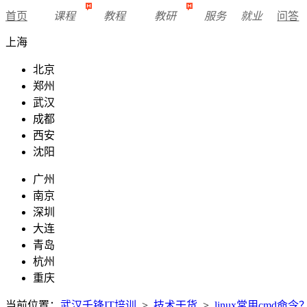
首页
课程
教程
教研
服务
就业
问答
上海
北京
郑州
武汉
成都
西安
沈阳
广州
南京
深圳
大连
青岛
杭州
重庆
当前位置：
武汉千锋IT培训
>
技术干货
>
linux常用cmd命令