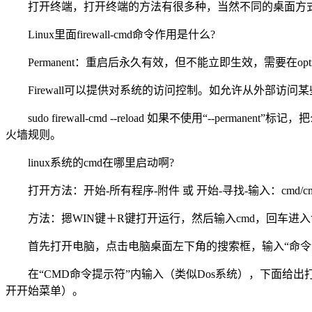
打开终端，打开终端的方法有很多种，当然不同的桌面方式也可
Linux里面firewall-cmd命令作用是什么?
Permanent：重启后永久有效，但不能立即生效，需要在options里面r
Firewall可以提供对系统的访问控制。如允许从外部访问某些主机
sudo firewall-cmd --reload 如果不使用“--per
火墙规则。
linux系统的cmd在哪里启动啊?
打开方法：开始-所有程序-附件 或 开始-寻找-输入：cmd/c
方法：摁WIN键＋R键打开运行，然后输入cmd，回车进
首先打开电脑，点击电脑桌面左下角的搜索框，输入“命令”
在“CMD命令提示符”内输入（类似Dos系统），下面给
开开始菜单）。