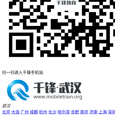
扫一扫进入千锋手机站
武汉
北京
大连
广州
成都
杭州
长沙
哈尔滨
合肥
南京
济南
上海
深