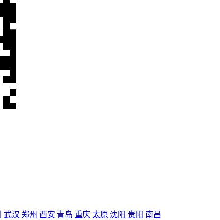
圳
武汉
郑州
西安
青岛
重庆
太原
沈阳
贵阳
南昌