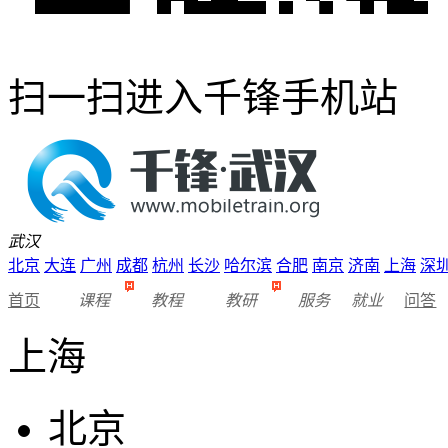
扫一扫进入千锋手机站
武汉
北京
大连
广州
成都
杭州
长沙
哈尔滨
合肥
南京
济南
上海
深
首页
课程
教程
教研
服务
就业
问答
上海
北京