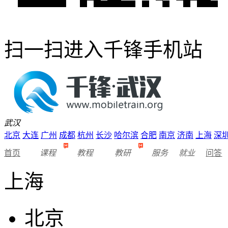
扫一扫进入千锋手机站
武汉
北京
大连
广州
成都
杭州
长沙
哈尔滨
合肥
南京
济南
上海
深
首页
课程
教程
教研
服务
就业
问答
上海
北京