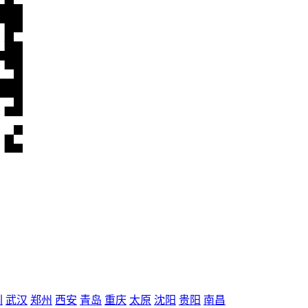
圳
武汉
郑州
西安
青岛
重庆
太原
沈阳
贵阳
南昌