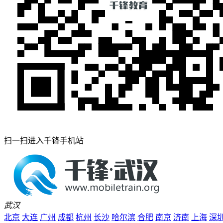
扫一扫进入千锋手机站
武汉
北京
大连
广州
成都
杭州
长沙
哈尔滨
合肥
南京
济南
上海
深