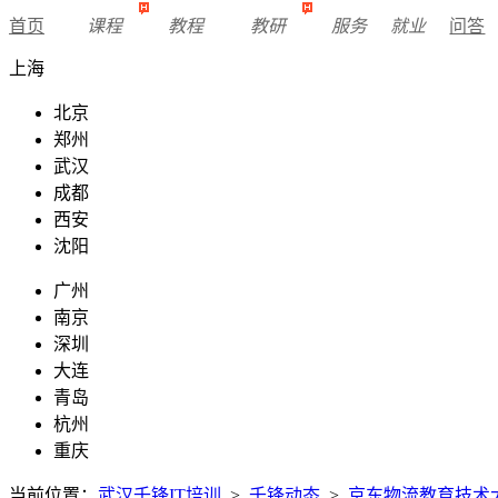
首页
课程
教程
教研
服务
就业
问答
上海
北京
郑州
武汉
成都
西安
沈阳
广州
南京
深圳
大连
青岛
杭州
重庆
当前位置：
武汉千锋IT培训
>
千锋动态
>
京东物流教育技术