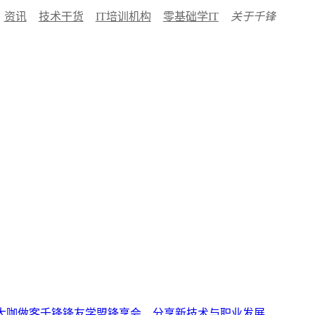
资讯
技术干货
IT培训机构
零基础学IT
关于千锋
大咖做客千锋锋友学盟锋享会，分享新技术与职业发展