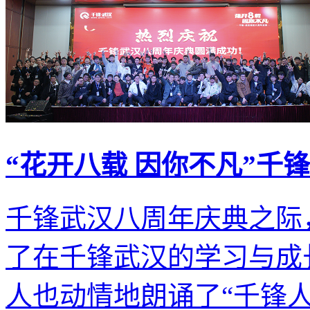
“花开八载 因你不凡”千
千锋武汉八周年庆典之际
了在千锋武汉的学习与成
人也动情地朗诵了“千锋人独