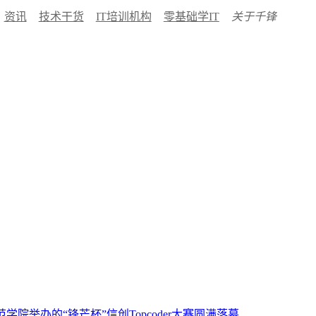
资讯
技术干货
IT培训机构
零基础学IT
关于千锋
学院举办的“锋芒杯”信创Topcoder大赛圆满落幕