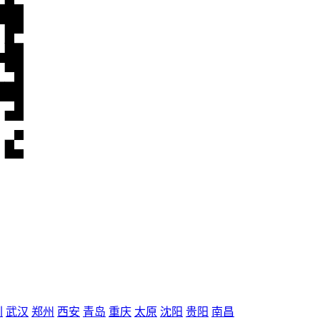
圳
武汉
郑州
西安
青岛
重庆
太原
沈阳
贵阳
南昌