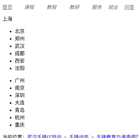
首页
课程
教程
教研
服务
就业
问答
上海
北京
郑州
武汉
成都
西安
沈阳
广州
南京
深圳
大连
青岛
杭州
重庆
当前位置：
武汉千锋IT培训
>
千锋动态
>
千锋教育与淮南师范