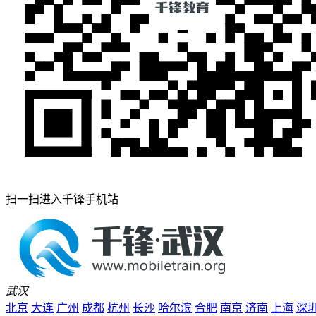
扫一扫进入千锋手机站
武汉
北京
大连
广州
成都
杭州
长沙
哈尔滨
合肥
南京
济南
上海
深