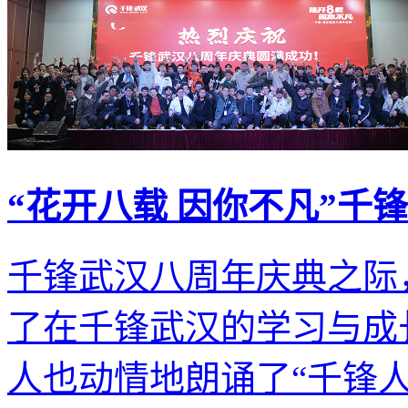
“花开八载 因你不凡”千
千锋武汉八周年庆典之际
了在千锋武汉的学习与成
人也动情地朗诵了“千锋人独