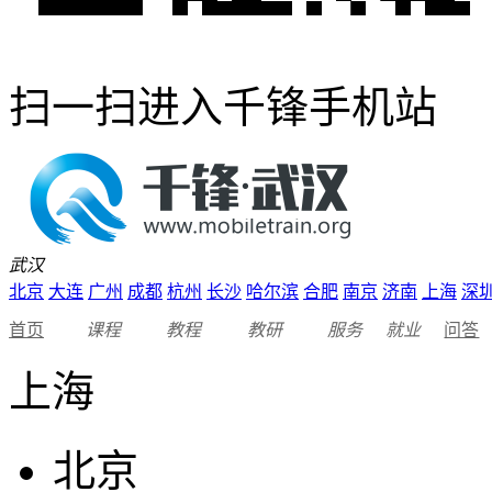
扫一扫进入千锋手机站
武汉
北京
大连
广州
成都
杭州
长沙
哈尔滨
合肥
南京
济南
上海
深
首页
课程
教程
教研
服务
就业
问答
上海
北京