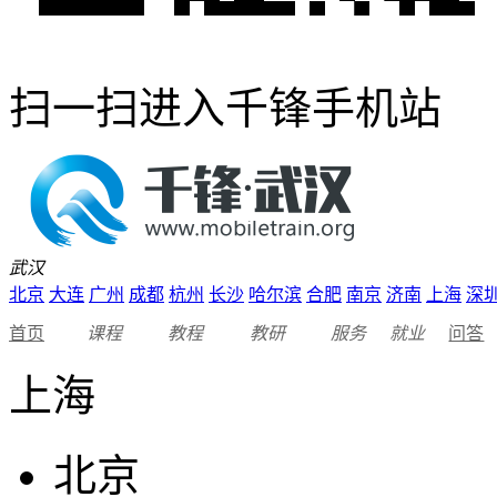
扫一扫进入千锋手机站
武汉
北京
大连
广州
成都
杭州
长沙
哈尔滨
合肥
南京
济南
上海
深
首页
课程
教程
教研
服务
就业
问答
上海
北京