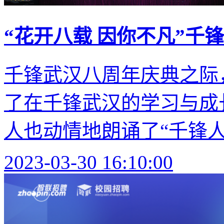
“花开八载 因你不凡”千
千锋武汉八周年庆典之际
了在千锋武汉的学习与成
人也动情地朗诵了“千锋人独
2023-03-30 16:10:00