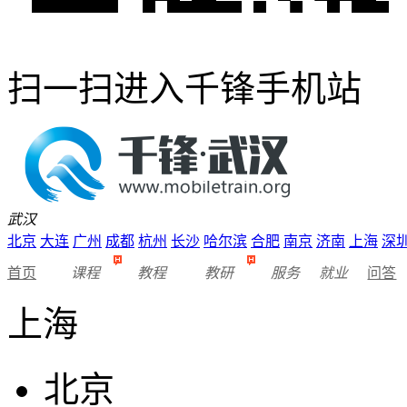
扫一扫进入千锋手机站
武汉
北京
大连
广州
成都
杭州
长沙
哈尔滨
合肥
南京
济南
上海
深
首页
课程
教程
教研
服务
就业
问答
上海
北京