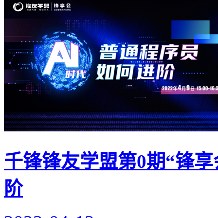
千锋锋友学盟第0期“锋享
阶