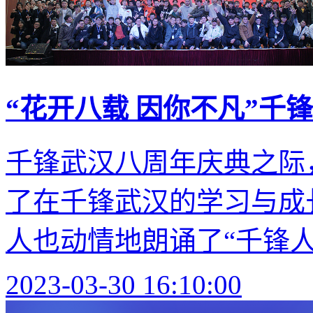
“花开八载 因你不凡”千
千锋武汉八周年庆典之际
了在千锋武汉的学习与成
人也动情地朗诵了“千锋人独
2023-03-30 16:10:00