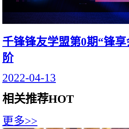
千锋锋友学盟第0期“锋享
阶
2022-04-13
相关推荐
HOT
更多>>