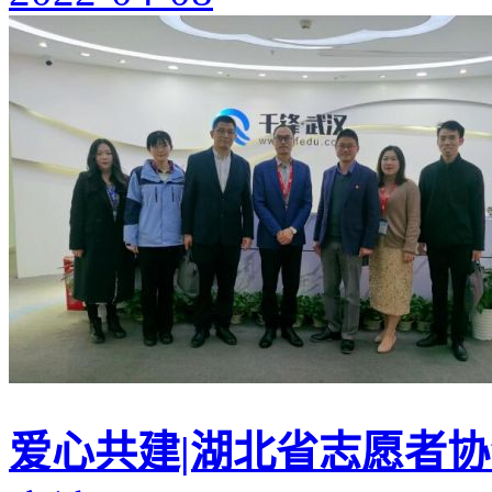
爱心共建|湖北省志愿者